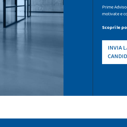
Prime Advisor 
motivate e co
Scopri le po
INVIA L
CANDI