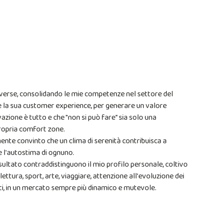
diverse, consolidando le mie competenze nel settore del
e e la sua customer experience, per generare un valore
zione è tutto e che "non si può fare" sia solo una
propria comfort zone.
te convinto che un clima di serenità contribuisca a
 e l'autostima di ognuno.
isultato contraddistinguono il mio profilo personale, coltivo
ettura, sport, arte, viaggiare, attenzione all'evoluzione dei
ti, in un mercato sempre più dinamico e mutevole.