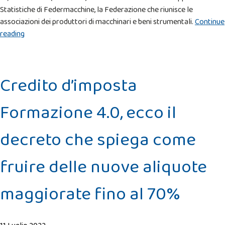
Statistiche di Federmacchine, la Federazione che riunisce le
associazioni dei produttori di macchinari e beni strumentali.
Continue
“Beni
reading
strumentali,
nel
2022
Credito d’imposta
la
ripresa
Formazione 4.0, ecco il
subirà
una
forte
decreto che spiega come
frenata”
fruire delle nuove aliquote
maggiorate fino al 70%